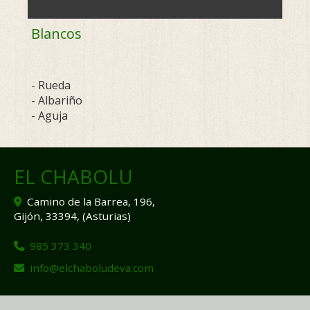
Blancos
- Rueda
- Albariño
- Aguja
EL CHABOLU
Camino de la Barrea, 196,
Gijón
,
33394
,
(Asturias)
985 373 340
info
elchaboludeva.com