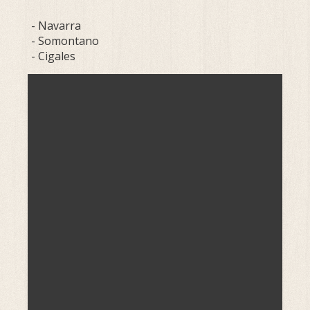
- Navarra
- Somontano
- Cigales