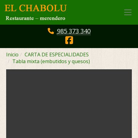
985 373 340
Inicio
CARTA DE ESPECIALIDADES
Tabla mixta (embutidos y quesos)