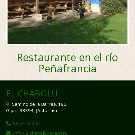
Restaurante en el río
Peñafrancia
EL CHABOLU
Camino de la Barrea, 196,
Gijón
,
33394
,
(Asturias)
985 373 340
info
elchaboludeva.com